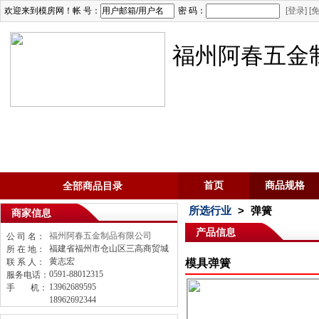
欢迎来到模房网！帐 号：
密 码：
[登录]
[
福州阿春五金
首页
商品规格
全部商品目录
所选行业
>
弹簧
商家信息
产品信息
福州阿春五金制品有限公司
公 司 名：
福建省福州市仓山区三高商贸城
所 在 地：
黄志宏
联 系 人：
模具弹簧
0591-88012315
服务电话：
13962689595
手
机：
18962692344